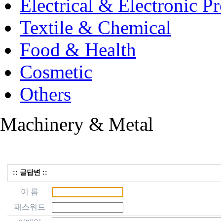
Electrical & Electronic P
Textile & Chemical
Food & Health
Cosmetic
Others
Machinery & Metal
:: 글답변 ::
이 름
패스워드